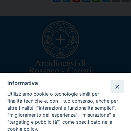
Informativa
arcivescovo@rossanocariati.it
+39 0983 520282
Utilizziamo cookie o tecnologie simili per
Via Arcivescovado 5
finalità tecniche e, con il tuo consenso, anche per
87067 Rossano (CS)
altre finalità ("interazioni e funzionalità semplici",
C.F. 87003160782
"miglioramento dell'esperienza", "misurazione" e
"targeting e pubblicità") come specificato nella
cookie policy.