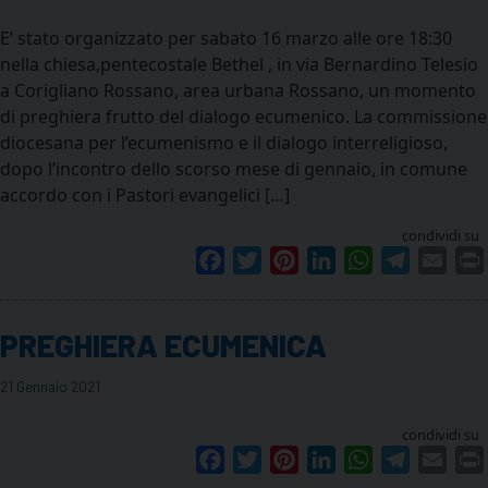
E’ stato organizzato per sabato 16 marzo alle ore 18:30
nella chiesa,pentecostale Bethel , in via Bernardino Telesio
a Corigliano Rossano, area urbana Rossano, un momento
di preghiera frutto del dialogo ecumenico. La commissione
diocesana per l’ecumenismo e il dialogo interreligioso,
dopo l’incontro dello scorso mese di gennaio, in comune
accordo con i Pastori evangelici […]
condividi su
Facebook
Twitter
Pinterest
LinkedIn
WhatsApp
Telegram
Emai
PREGHIERA ECUMENICA
21 Gennaio 2021
condividi su
Facebook
Twitter
Pinterest
LinkedIn
WhatsApp
Telegram
Emai