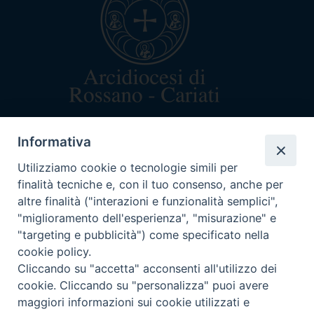
arcivescovo@rossanocariati.it
Informativa
+39 0983 520282
Via Arcivescovado 5
Utilizziamo cookie o tecnologie simili per
87067 Rossano (CS)
finalità tecniche e, con il tuo consenso, anche per
C.F. 87003160782
altre finalità ("interazioni e funzionalità semplici",
"miglioramento dell'esperienza", "misurazione" e
"targeting e pubblicità") come specificato nella
cookie policy.
Cliccando su "accetta" acconsenti all'utilizzo dei
ORARI DI CURIA
cookie. Cliccando su "personalizza" puoi avere
Lun-mar-mer dalle 9:30-12:30
maggiori informazioni sui cookie utilizzati e