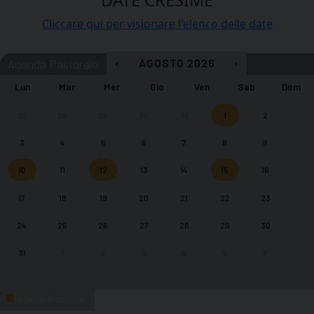
DATE CRESIME
Cliccare qui per visionare l'elenco delle date
‹
AGOSTO 2026
›
Agenda Pastorale
Lun
Mar
Mer
Gio
Ven
Sab
Dom
27
28
29
30
31
1
2
3
4
5
6
7
8
9
10
11
12
13
14
15
16
17
18
19
20
21
22
23
24
25
26
27
28
29
30
31
1
2
3
4
5
6
Agenda Diocesana