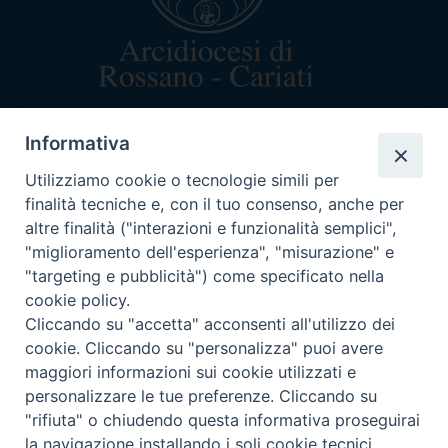
arcivescovo@rossanocariati.it
Informativa
+39 0983 520282
Via Arcivescovado 5
Utilizziamo cookie o tecnologie simili per
87067 Rossano (CS)
finalità tecniche e, con il tuo consenso, anche per
C.F. 87003160782
altre finalità ("interazioni e funzionalità semplici",
"miglioramento dell'esperienza", "misurazione" e
"targeting e pubblicità") come specificato nella
cookie policy.
Cliccando su "accetta" acconsenti all'utilizzo dei
ORARI DI CURIA
cookie. Cliccando su "personalizza" puoi avere
Lun-mar-mer dalle 9:30-12:30
maggiori informazioni sui cookie utilizzati e
personalizzare le tue preferenze. Cliccando su
seguici su
"rifiuta" o chiudendo questa informativa proseguirai
la navigazione installando i soli cookie tecnici.