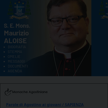
S. E. Mons.
Maurizio
ALOISE
BIOGRAFIA
STEMMA
OMELIE
MESSAGGI
DOCUMENTI
AGENDA
Parole di Agostino ai giovani / SAPIENZA