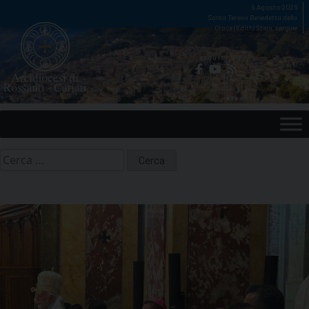
Skip
9 Agosto 2026
Santa Teresa Benedetta della
to
Croce (Edith) Stein, vergine
content
seguici su
Ricerca
per: