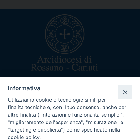
arcivescovo@rossanocariati.it
Informativa
+39 0983 520282
Via Arcivescovado 5
Utilizziamo cookie o tecnologie simili per
87067 Rossano (CS)
finalità tecniche e, con il tuo consenso, anche per
C.F. 87003160782
altre finalità ("interazioni e funzionalità semplici",
"miglioramento dell'esperienza", "misurazione" e
"targeting e pubblicità") come specificato nella
cookie policy.