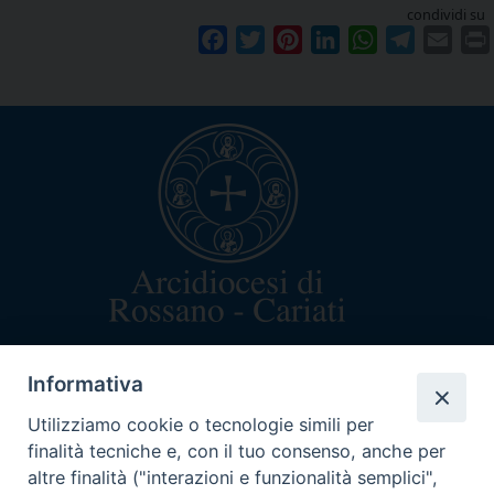
condividi su
Facebook
Twitter
Pinterest
LinkedIn
WhatsApp
Telegram
Emai
arcivescovo@rossanocariati.it
Informativa
+39 0983 520282
Via Arcivescovado 5
Utilizziamo cookie o tecnologie simili per
87067 Rossano (CS)
finalità tecniche e, con il tuo consenso, anche per
C.F. 87003160782
altre finalità ("interazioni e funzionalità semplici",