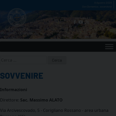
Skip
8 Agosto 2026
San Domenico, sacerdote
to
content
seguici su
Ricerca
per:
SOVVENIRE
Informazioni
Direttore:
Sac. Massimo ALATO
Via Arcivescovado, 5 - Corigliano Rossano - area urbana