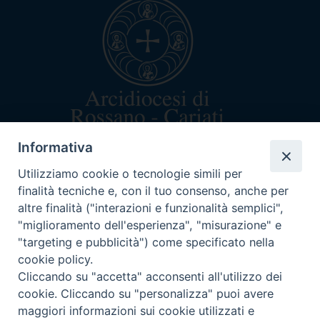
Informativa
arcivescovo@rossanocariati.it
+39 0983 520282
Utilizziamo cookie o tecnologie simili per
Via Arcivescovado 5
finalità tecniche e, con il tuo consenso, anche per
87067 Rossano (CS)
altre finalità ("interazioni e funzionalità semplici",
C.F. 87003160782
"miglioramento dell'esperienza", "misurazione" e
"targeting e pubblicità") come specificato nella
cookie policy.
Cliccando su "accetta" acconsenti all'utilizzo dei
cookie. Cliccando su "personalizza" puoi avere
ORARI DI CURIA
maggiori informazioni sui cookie utilizzati e
Lun-mar-mer dalle 9:30-12:30