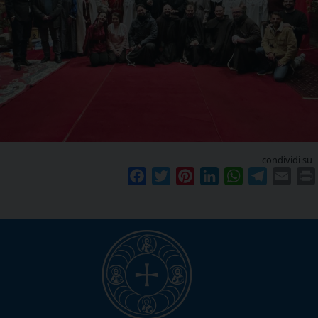
condividi su
Facebook
Twitter
Pinterest
LinkedIn
WhatsApp
Telegram
Emai