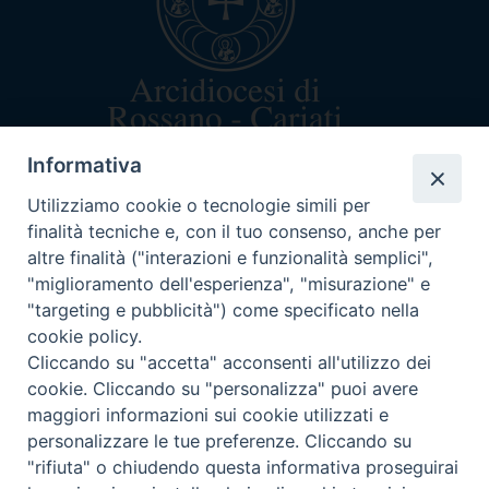
Informativa
arcivescovo@rossanocariati.it
+39 0983 520282
Utilizziamo cookie o tecnologie simili per
Via Arcivescovado 5
finalità tecniche e, con il tuo consenso, anche per
87067 Rossano (CS)
altre finalità ("interazioni e funzionalità semplici",
C.F. 87003160782
"miglioramento dell'esperienza", "misurazione" e
"targeting e pubblicità") come specificato nella
cookie policy.
Cliccando su "accetta" acconsenti all'utilizzo dei
cookie. Cliccando su "personalizza" puoi avere
ORARI DI CURIA
maggiori informazioni sui cookie utilizzati e
Lun-mar-mer dalle 9:30-12:30
personalizzare le tue preferenze. Cliccando su
"rifiuta" o chiudendo questa informativa proseguirai