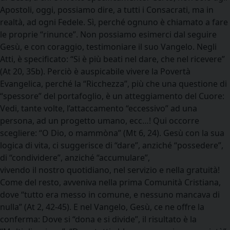
Apostoli, oggi, possiamo dire, a tutti i Consacrati, ma in
realtà, ad ogni Fedele. Sì, perché ognuno è chiamato a fare
le proprie “rinunce”. Non possiamo esimerci dal seguire
Gesù, e con coraggio, testimoniare il suo Vangelo. Negli
Atti, è specificato: “Si è più beati nel dare, che nel ricevere”
(At 20, 35b). Perciò è auspicabile vivere la Povertà
Evangelica, perché la “Ricchezza”, più che una questione di
“spessore” del portafoglio, è un atteggiamento del Cuore:
Vedi, tante volte, l’attaccamento “eccessivo” ad una
persona, ad un progetto umano, ecc…! Qui occorre
scegliere: “O Dio, o mammòna” (Mt 6, 24). Gesù con la sua
logica di vita, ci suggerisce di “dare”, anziché “possedere”,
di “condividere”, anziché “accumulare”,
vivendo il nostro quotidiano, nel servizio e nella gratuità!
Come del resto, avveniva nella prima Comunità Cristiana,
dove “tutto era messo in comune, e nessuno mancava di
nulla” (At 2, 42-45). E nel Vangelo, Gesù, ce ne offre la
conferma: Dove si “dona e si divide”, il risultato è la