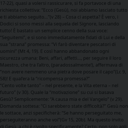
17-22), quasi a volersi rassicurare, si fa portavoce di una
richiesta collettiva: “Ecco (Gesù), noi abbiamo lasciato tutto
e ti abbiamo seguito…”(v 28) – Cosa ci aspetta? È vero, i
Dodici si sono messi alla sequela del Signore, lasciando
tutto! È bastato un semplice cenno della sua voce:
“Seguitemi”, e si sono immediatamente fidati di Lui e della
sua “strana” promessa: “Vi farò diventare pescatori di
uomini” (Mt 4, 19). E così hanno abbandonato ogni
sicurezza umana: Beni, affari, affetti…, per seguire il loro
Maestro, che tra l’altro, (paradossalmente!), affermava di
“non avere nemmeno una pietra dove posare il capo”(Lc 9,
58)! E qual’era la “ricompensa promessa?”
“Cento volte tanto” – nel presente, e la Vita eterna – nel
futuro” (v 30). Quale la “motivazione” su cui si basava
Gesù? Semplicemente: “A causa mia e del Vangelo” (v 29).
Domanda sottesa: “Ci sarebbero state difficoltà?” Gesù non
le sottace, anzi specificherà: “Se hanno perseguitato me,
perseguiteranno anche voi”(Gv 15, 20b). Ma questo invito
di Gesù, a chi è rivolto specificamente? Certo, non solo agli