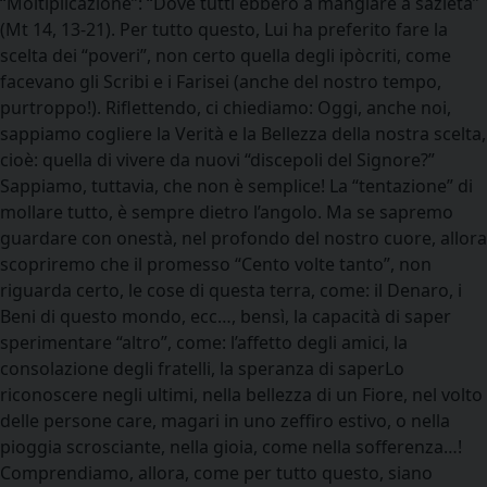
“Moltiplicazione”: “Dove tutti ebbero a mangiare a sazietà”
(Mt 14, 13-21). Per tutto questo, Lui ha preferito fare la
scelta dei “poveri”, non certo quella degli ipòcriti, come
facevano gli Scribi e i Farisei (anche del nostro tempo,
purtroppo!). Riflettendo, ci chiediamo: Oggi, anche noi,
sappiamo cogliere la Verità e la Bellezza della nostra scelta,
cioè: quella di vivere da nuovi “discepoli del Signore?”
Sappiamo, tuttavia, che non è semplice! La “tentazione” di
mollare tutto, è sempre dietro l’angolo. Ma se sapremo
guardare con onestà, nel profondo del nostro cuore, allora
scopriremo che il promesso “Cento volte tanto”, non
riguarda certo, le cose di questa terra, come: il Denaro, i
Beni di questo mondo, ecc…, bensì, la capacità di saper
sperimentare “altro”, come: l’affetto degli amici, la
consolazione degli fratelli, la speranza di saperLo
riconoscere negli ultimi, nella bellezza di un Fiore, nel volto
delle persone care, magari in uno zeffiro estivo, o nella
pioggia scrosciante, nella gioia, come nella sofferenza…!
Comprendiamo, allora, come per tutto questo, siano