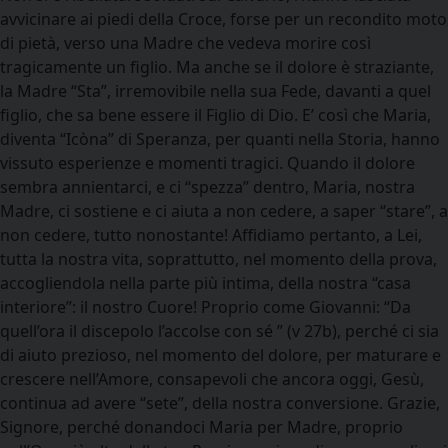
avvicinare ai piedi della Croce, forse per un recondito moto
di pietà, verso una Madre che vedeva morire così
tragicamente un figlio. Ma anche se il dolore è straziante,
la Madre “Sta”, irremovibile nella sua Fede, davanti a quel
figlio, che sa bene essere il Figlio di Dio. E’ così che Maria,
diventa “Icòna” di Speranza, per quanti nella Storia, hanno
vissuto esperienze e momenti tragici. Quando il dolore
sembra annientarci, e ci “spezza” dentro, Maria, nostra
Madre, ci sostiene e ci aiuta a non cedere, a saper “stare”, a
non cedere, tutto nonostante! Affidiamo pertanto, a Lei,
tutta la nostra vita, soprattutto, nel momento della prova,
accogliendola nella parte più intima, della nostra “casa
interiore”: il nostro Cuore! Proprio come Giovanni: “Da
quell’ora il discepolo l’accolse con sé ” (v 27b), perché ci sia
di aiuto prezioso, nel momento del dolore, per maturare e
crescere nell’Amore, consapevoli che ancora oggi, Gesù,
continua ad avere “sete”, della nostra conversione. Grazie,
Signore, perché donandoci Maria per Madre, proprio