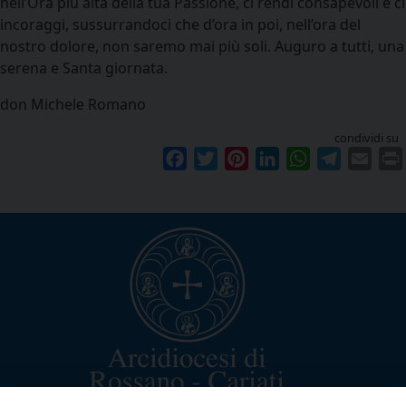
nell’Ora più alta della tua Passione, ci rendi consapevoli e ci
incoraggi, sussurrandoci che d’ora in poi, nell’ora del
nostro dolore, non saremo mai più soli. Auguro a tutti, una
serena e Santa giornata.
don Michele Romano
condividi su
Facebook
Twitter
Pinterest
LinkedIn
WhatsApp
Telegram
Emai