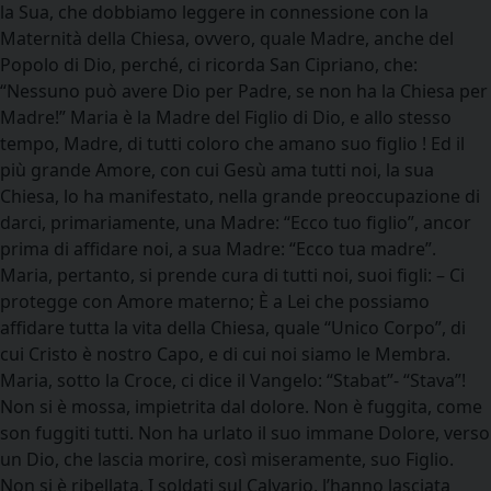
la Sua, che dobbiamo leggere in connessione con la
Maternità della Chiesa, ovvero, quale Madre, anche del
Popolo di Dio, perché, ci ricorda San Cipriano, che:
“Nessuno può avere Dio per Padre, se non ha la Chiesa per
Madre!” Maria è la Madre del Figlio di Dio, e allo stesso
tempo, Madre, di tutti coloro che amano suo figlio ! Ed il
più grande Amore, con cui Gesù ama tutti noi, la sua
Chiesa, lo ha manifestato, nella grande preoccupazione di
darci, primariamente, una Madre: “Ecco tuo figlio”, ancor
prima di affidare noi, a sua Madre: “Ecco tua madre”.
Maria, pertanto, si prende cura di tutti noi, suoi figli: – Ci
protegge con Amore materno; È a Lei che possiamo
affidare tutta la vita della Chiesa, quale “Unico Corpo”, di
cui Cristo è nostro Capo, e di cui noi siamo le Membra.
Maria, sotto la Croce, ci dice il Vangelo: “Stabat”- “Stava”!
Non si è mossa, impietrita dal dolore. Non è fuggita, come
son fuggiti tutti. Non ha urlato il suo immane Dolore, verso
un Dio, che lascia morire, così miseramente, suo Figlio.
Non si è ribellata. I soldati sul Calvario, l’hanno lasciata