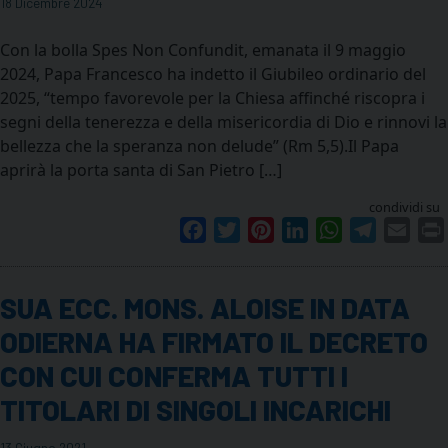
18 Dicembre 2024
Con la bolla Spes Non Confundit, emanata il 9 maggio
2024, Papa Francesco ha indetto il Giubileo ordinario del
2025, “tempo favorevole per la Chiesa affinché riscopra i
segni della tenerezza e della misericordia di Dio e rinnovi la
bellezza che la speranza non delude” (Rm 5,5).Il Papa
aprirà la porta santa di San Pietro […]
condividi su
Facebook
Twitter
Pinterest
LinkedIn
WhatsApp
Telegram
Emai
SUA ECC. MONS. ALOISE IN DATA
ODIERNA HA FIRMATO IL DECRETO
CON CUI CONFERMA TUTTI I
TITOLARI DI SINGOLI INCARICHI
13 Giugno 2021