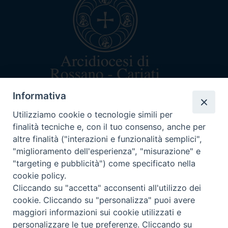
Informativa
arcivescovo@rossanocariati.it
+39 0983 520282
Utilizziamo cookie o tecnologie simili per
Via Arcivescovado 5
finalità tecniche e, con il tuo consenso, anche per
87067 Rossano (CS)
altre finalità ("interazioni e funzionalità semplici",
C.F. 87003160782
"miglioramento dell'esperienza", "misurazione" e
"targeting e pubblicità") come specificato nella
cookie policy.
Cliccando su "accetta" acconsenti all'utilizzo dei
cookie. Cliccando su "personalizza" puoi avere
ORARI DI CURIA
maggiori informazioni sui cookie utilizzati e
Lun-mar-mer dalle 9:30-12:30
personalizzare le tue preferenze. Cliccando su